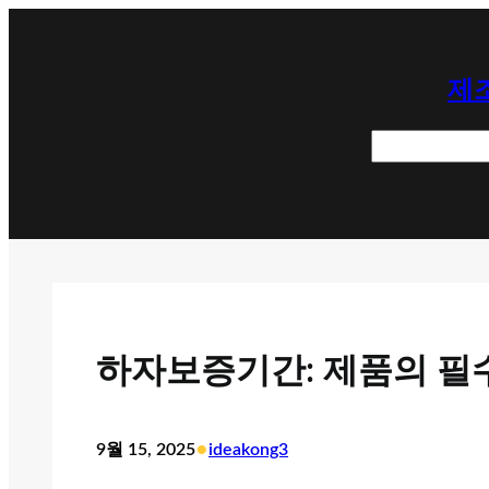
콘
텐
제조
츠
로
검
바
색
로
가
기
하자보증기간: 제품의 필
•
9월 15, 2025
ideakong3