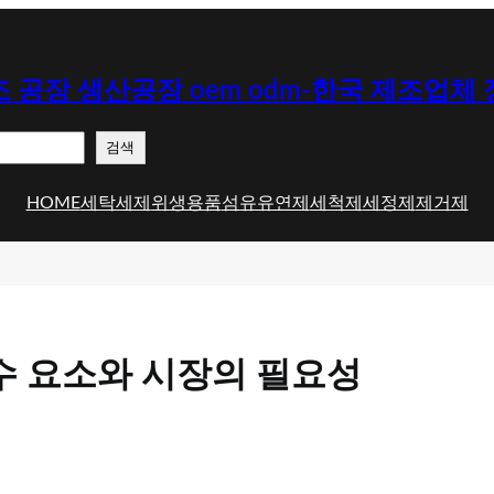
 공장 생산공장 oem odm-한국 제조업체
검색
HOME
세탁세제
위생용품
섬유유연제
세척제
세정제
제거제
수 요소와 시장의 필요성