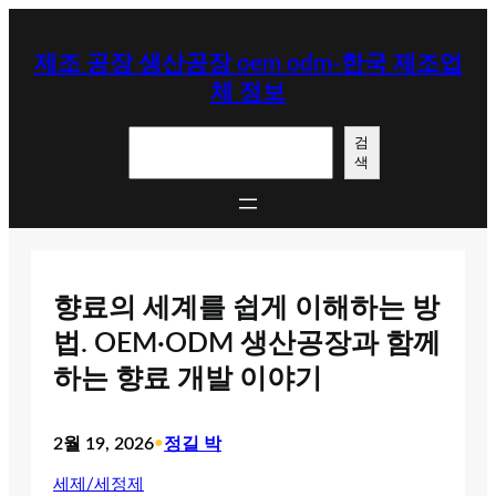
콘
텐
제조 공장 생산공장 oem odm-한국 제조업
츠
체 정보
로
바
검
로
검
색
색
가
기
향료의 세계를 쉽게 이해하는 방
법. OEM·ODM 생산공장과 함께
하는 향료 개발 이야기
2월 19, 2026
•
정길 박
세제/세정제