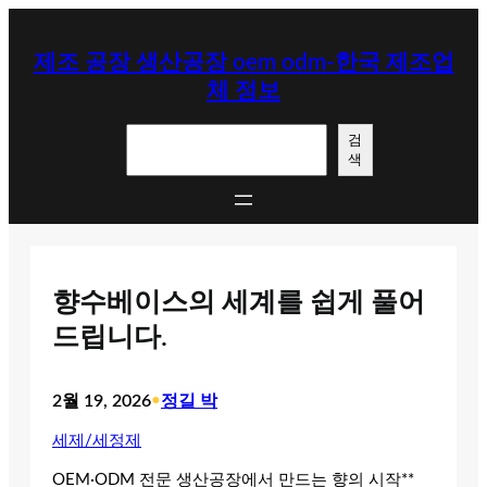
콘
텐
제조 공장 생산공장 oem odm-한국 제조업
츠
체 정보
로
바
검
로
검
색
색
가
기
향수베이스의 세계를 쉽게 풀어
드립니다.
2월 19, 2026
•
정길 박
세제/세정제
OEM·ODM 전문 생산공장에서 만드는 향의 시작**