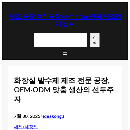
콘
텐
제조 공장 생산공장 oem odm-한국 제조업
츠
체 정보
로
바
검
로
검
색
색
가
기
화장실 발수제 제조 전문 공장,
OEM·ODM 맞춤 생산의 선두주
자
7월 30, 2025
•
ideakong3
세제/세정제