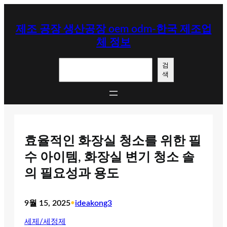
콘
텐
제조 공장 생산공장 oem odm-한국 제조업
츠
체 정보
로
바
검
로
검
색
색
가
기
효율적인 화장실 청소를 위한 필
수 아이템, 화장실 변기 청소 솔
의 필요성과 용도
9월 15, 2025
•
ideakong3
세제/세정제