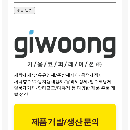
세탁세제/섬유유연제/주방세제/다목적세정제
세탁향수/자동차용세정제/유리세정제/발수코팅제
얼룩제거제/안티포그/디퓨저 등 다양한 제품 주문 개
발 생산
제품 개발/생산 문의