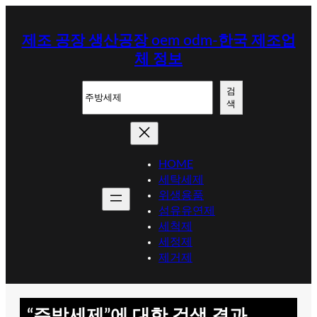
콘
텐
제조 공장 생산공장 oem odm-한국 제조업
츠
체 정보
로
바
검
로
검
색
색
가
기
HOME
세탁세제
위생용품
섬유유연제
세척제
세정제
제거제
“주방세제”에 대한 검색 결과