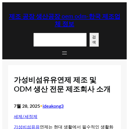
콘
텐
제조 공장 생산공장 oem odm-한국 제조업
츠
체 정보
로
바
검
로
검
색
색
가
기
가성비섬유유연제 제조 및
ODM 생산 전문 제조회사 소개
7월 28, 2025
•
ideakong3
세제/세정제
가성비섬유유
연제는 현대 생활에서 필수적인 생활화