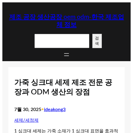
콘
텐
제조 공장 생산공장 oem odm-한국 제조업
츠
체 정보
로
바
검
로
검
색
색
가
기
가죽 싱크대 세제 제조 전문 공
장과 ODM 생산의 장점
7월 30, 2025
•
ideakong3
세제/세정제
1 싱크대 세제는 가죽 소재가 1 싱크대 표면을 효과적