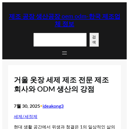
콘
텐
제조 공장 생산공장 oem odm-한국 제조업
츠
체 정보
로
바
검
로
검
색
색
가
기
거울 옷장 세제 제조 전문 제조
회사와 ODM 생산의 강점
7월 30, 2025
•
ideakong3
세제/세정제
현대 생활 공간에서 위생과 청결은 1의 일상적인 삶의