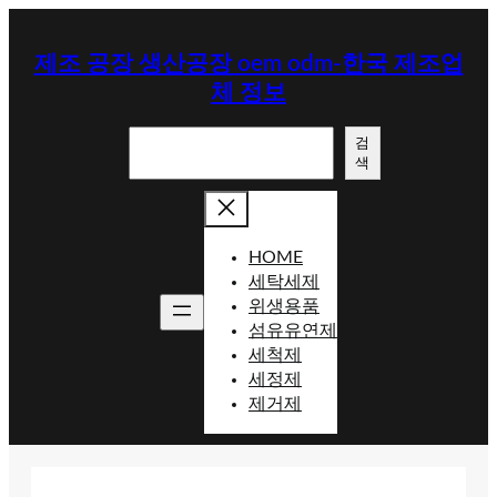
콘
텐
제조 공장 생산공장 oem odm-한국 제조업
츠
체 정보
로
바
검
로
검
색
색
가
기
HOME
세탁세제
위생용품
섬유유연제
세척제
세정제
제거제