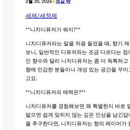
•
2월 20, 2026
정길 박
세제/세정제
**니치디퓨저가 뭐지?**
니치디퓨저라는 말을 처음 들었을 때, 향기 제
보니, 일반적인 디퓨저와는 조금 다르다는 점이
인 향수와 달리 니치디퓨저는 좀 더 독특하고
향에 민감한 분들이나 개성 있는 공간을 꾸미
고요.
**니치디퓨저의 매력은?**
니치디퓨저를 경험해보면 왜 특별한지 바로 알 
맡으면 쉽게 잊히지 않는 깊은 인상을 남긴답
을 추구한다면, 니치디퓨저는 향의 레이어가 