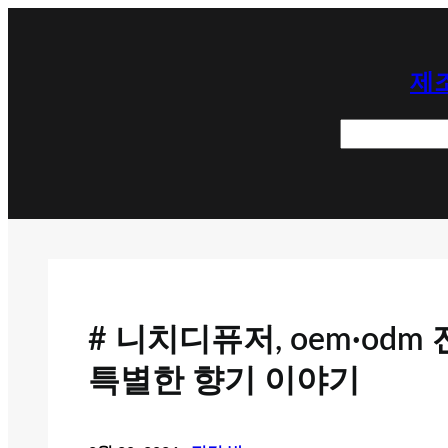
콘
텐
제조
츠
로
검
바
색
로
가
기
# 니치디퓨저, oem·od
특별한 향기 이야기