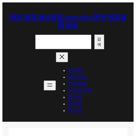
콘
텐
제조 공장 생산공장 oem odm-한국 제조업
츠
체 정보
로
바
검
로
검
색
색
가
기
HOME
세탁세제
위생용품
섬유유연제
세척제
세정제
제거제