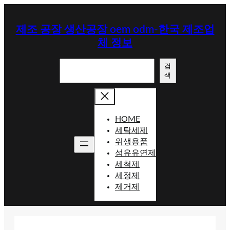
콘
텐
제조 공장 생산공장 oem odm-한국 제조업
츠
체 정보
로
바
검
로
검
색
색
가
기
HOME
세탁세제
위생용품
섬유유연제
세척제
세정제
제거제