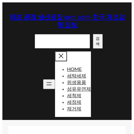
콘
텐
제조 공장 생산공장 oem odm-한국 제조업
츠
체 정보
로
바
검
로
검
색
색
가
기
HOME
세탁세제
위생용품
섬유유연제
세척제
세정제
제거제