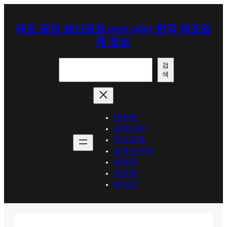
콘
텐
제조 공장 생산공장 oem odm-한국 제조업
츠
체 정보
로
바
검
로
검
색
색
가
기
HOME
세탁세제
위생용품
섬유유연제
세척제
세정제
제거제