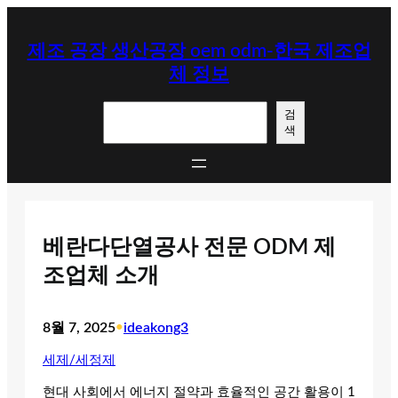
콘
텐
제조 공장 생산공장 oem odm-한국 제조업
츠
체 정보
로
바
검
로
검
색
색
가
기
베란다단열공사 전문 ODM 제
조업체 소개
8월 7, 2025
•
ideakong3
세제/세정제
현대 사회에서 에너지 절약과 효율적인 공간 활용이 1