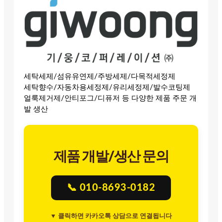
세탁세제/섬유유연제/주방세제/다목적세정제
세탁향수/자동차용세정제/유리세정제/발수코팅제
얼룩제거제/안티포그/디퓨저 등 다양한 제품 주문 개
발 생산
제품 개발/생산 문의
📞 010-8693-0182
▼ 클릭하면 카카오톡 상담으로 연결됩니다