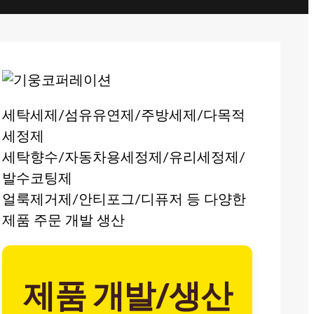
세탁세제/섬유유연제/주방세제/다목적
세정제
세탁향수/자동차용세정제/유리세정제/
발수코팅제
얼룩제거제/안티포그/디퓨저 등 다양한
제품 주문 개발 생산
제품 개발/생산