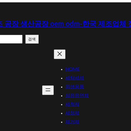
 공장 생산공장 oem odm-한국 제조업체
검색
HOME
세탁세제
위생용품
섬유유연제
세척제
세정제
제거제