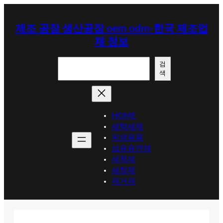
콘
텐
제조 공장 생산공장 oem odm-한국 제조업
츠
체 정보
로
바
검
로
검
색
색
가
기
HOME
세탁세제
위생용품
섬유유연제
세척제
세정제
제거제