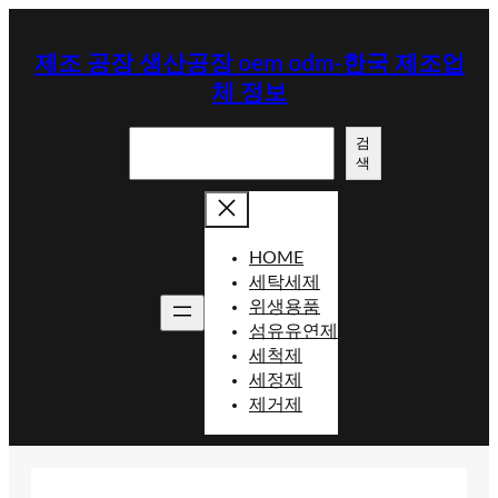
콘
텐
제조 공장 생산공장 oem odm-한국 제조업
츠
체 정보
로
바
검
로
검
색
색
가
기
HOME
세탁세제
위생용품
섬유유연제
세척제
세정제
제거제