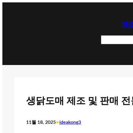
콘
텐
제조
츠
로
검
바
색
로
가
기
생닭도매 제조 및 판매 전
•
11월 18, 2025
ideakong3