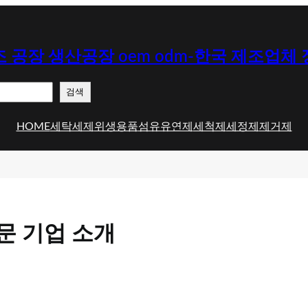
 공장 생산공장 oem odm-한국 제조업체
검색
HOME
세탁세제
위생용품
섬유유연제
세척제
세정제
제거제
문 기업 소개