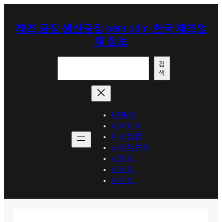
콘
텐
제조 공장 생산공장 oem odm-한국 제조업
츠
체 정보
로
바
검
로
검
색
색
가
기
HOME
세탁세제
위생용품
섬유유연제
세척제
세정제
제거제