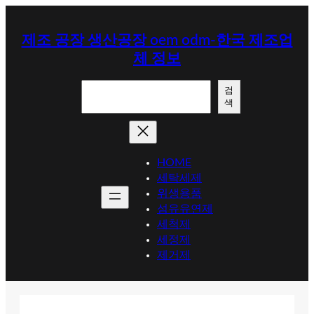
콘
텐
제조 공장 생산공장 oem odm-한국 제조업
츠
체 정보
로
바
검
로
검
색
색
가
기
HOME
세탁세제
위생용품
섬유유연제
세척제
세정제
제거제