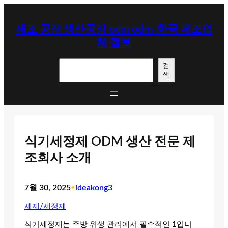
콘
텐
제조 공장 생산공장 oem odm-한국 제조업
츠
체 정보
로
바
검
로
검
색
색
가
기
식기세정제 ODM 생산 전문 제
조회사 소개
7월 30, 2025
•
ideakong3
세제/세정제
식기세정제는 주방 위생 관리에서 필수적인 1입니