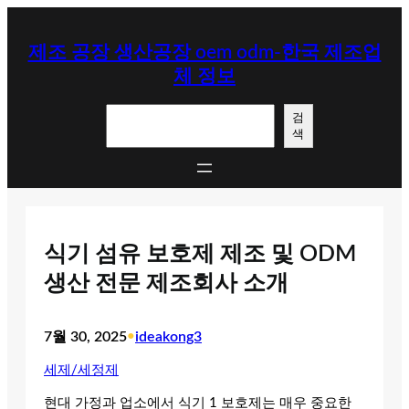
콘
텐
제조 공장 생산공장 oem odm-한국 제조업
츠
체 정보
로
바
검
로
검
색
색
가
기
식기 섬유 보호제 제조 및 ODM
생산 전문 제조회사 소개
7월 30, 2025
•
ideakong3
세제/세정제
현대 가정과 업소에서 식기 1 보호제는 매우 중요한