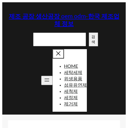
콘
텐
제조 공장 생산공장 oem odm-한국 제조업
츠
체 정보
로
바
검
로
검
색
색
가
기
HOME
세탁세제
위생용품
섬유유연제
세척제
세정제
제거제