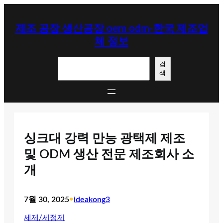
콘
텐
제조 공장 생산공장 oem odm-한국 제조업
츠
체 정보
로
바
검
로
검
색
색
가
기
싱크대 강력 만능 광택제 제조
및 ODM 생산 전문 제조회사 소
개
7월 30, 2025
•
ideakong3
세제/세정제