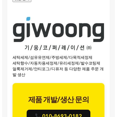
세탁세제/섬유유연제/주방세제/다목적세정제
세탁향수/자동차용세정제/유리세정제/발수코팅제
얼룩제거제/안티포그/디퓨저 등 다양한 제품 주문 개
발 생산
제품 개발/생산 문의
010-8693-0182