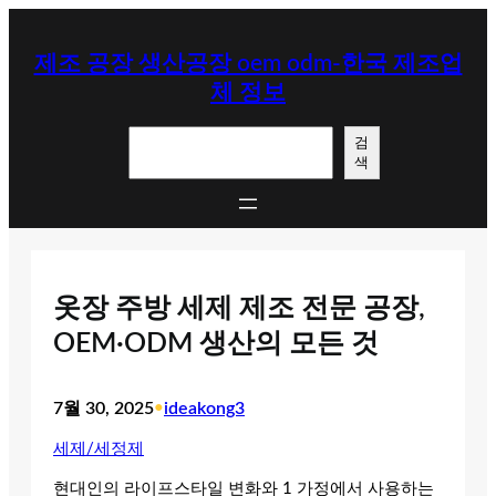
콘
텐
제조 공장 생산공장 oem odm-한국 제조업
츠
체 정보
로
바
검
로
검
색
색
가
기
옷장 주방 세제 제조 전문 공장,
OEM·ODM 생산의 모든 것
7월 30, 2025
•
ideakong3
세제/세정제
현대인의 라이프스타일 변화와 1 가정에서 사용하는