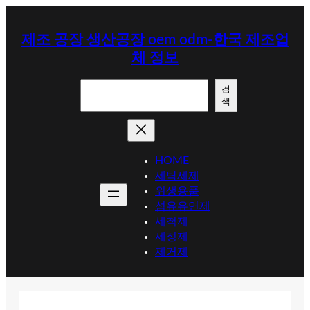
콘
텐
제조 공장 생산공장 oem odm-한국 제조업
츠
체 정보
로
바
검
로
검
색
색
가
기
HOME
세탁세제
위생용품
섬유유연제
세척제
세정제
제거제