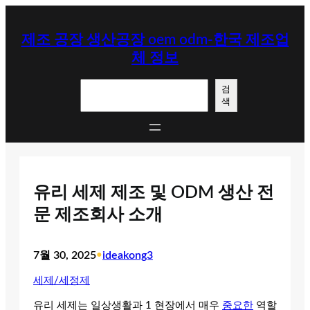
콘
텐
제조 공장 생산공장 oem odm-한국 제조업
츠
체 정보
로
바
검
로
검
색
색
가
기
유리 세제 제조 및 ODM 생산 전
문 제조회사 소개
7월 30, 2025
•
ideakong3
세제/세정제
유리 세제는 일상생활과 1 현장에서 매우
중요한
역할