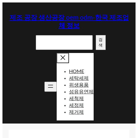
콘
텐
제조 공장 생산공장 oem odm-한국 제조업
츠
체 정보
로
바
검
로
검
색
색
가
기
HOME
세탁세제
위생용품
섬유유연제
세척제
세정제
제거제