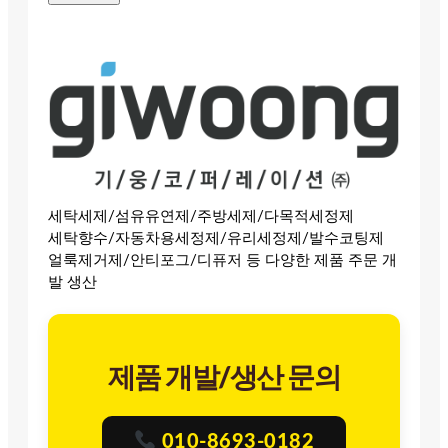
세탁세제/섬유유연제/주방세제/다목적세정제
세탁향수/자동차용세정제/유리세정제/발수코팅제
얼룩제거제/안티포그/디퓨저 등 다양한 제품 주문 개
발 생산
제품 개발/생산 문의
010-8693-0182