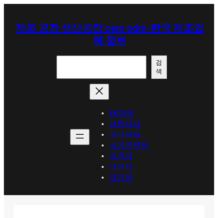
콘
텐
제조 공장 생산공장 oem odm-한국 제조업
츠
체 정보
로
바
검
로
검
색
색
가
기
HOME
세탁세제
위생용품
섬유유연제
세척제
세정제
제거제