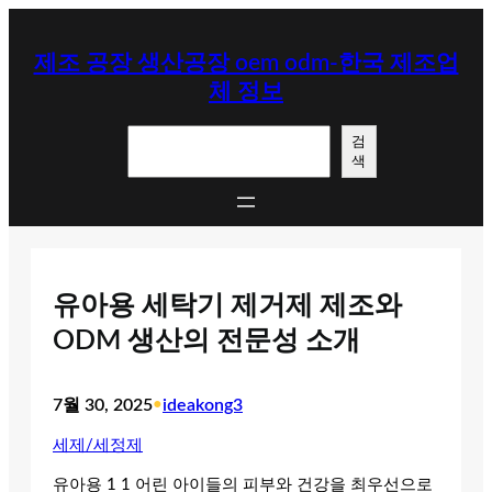
콘
텐
제조 공장 생산공장 oem odm-한국 제조업
츠
체 정보
로
바
검
로
검
색
색
가
기
유아용 세탁기 제거제 제조와
ODM 생산의 전문성 소개
7월 30, 2025
•
ideakong3
세제/세정제
유아용 1 1 어린 아이들의 피부와 건강을 최우선으로