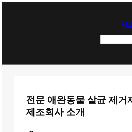
콘
텐
제조
츠
로
검
바
색
로
가
기
전문 애완동물 살균 제거제
제조회사 소개