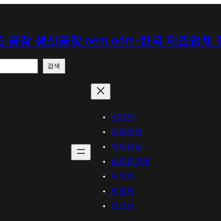
 공장 생산공장 oem odm-한국 제조업체
검색
HOME
세탁세제
위생용품
섬유유연제
세척제
세정제
제거제