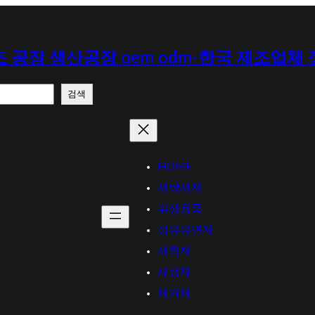
 공장 생산공장 oem odm-한국 제조업체
검색
HOME
세탁세제
위생용품
섬유유연제
세척제
세정제
제거제