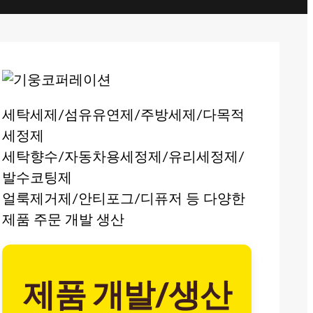
세탁세제/섬유유연제/주방세제/다목적
세정제
세탁향수/자동차용세정제/유리세정제/
발수코팅제
얼룩제거제/안티포그/디퓨저 등 다양한
제품 주문 개발 생산
제품 개발/생산