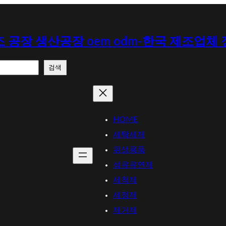
 공장 생산공장 oem odm-한국 제조업체
검색
HOME
세탁세제
위생용품
섬유유연제
세척제
세정제
제거제