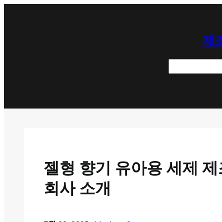
콘
텐
제조
츠
로
검
바
색
로
가
기
젤형 향기 유아용 세제 제
회사 소개