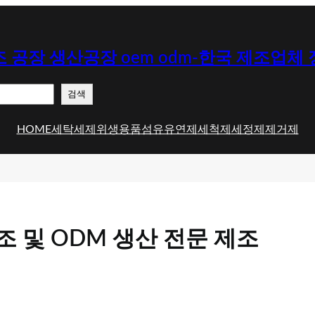
 공장 생산공장 oem odm-한국 제조업체
검색
HOME
세탁세제
위생용품
섬유유연제
세척제
세정제
제거제
조 및 ODM 생산 전문 제조