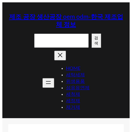
콘
텐
제조 공장 생산공장 oem odm-한국 제조업
츠
체 정보
로
바
검
로
검
색
색
가
기
HOME
세탁세제
위생용품
섬유유연제
세척제
세정제
제거제