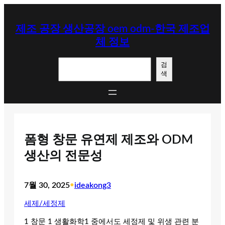
콘
텐
제조 공장 생산공장 oem odm-한국 제조업
츠
체 정보
로
바
검
로
검
색
색
가
기
폼형 창문 유연제 제조와 ODM
생산의 전문성
7월 30, 2025
•
ideakong3
세제/세정제
1 창문 1 생활화학1 중에서도 세정제 및 위생 관련 분