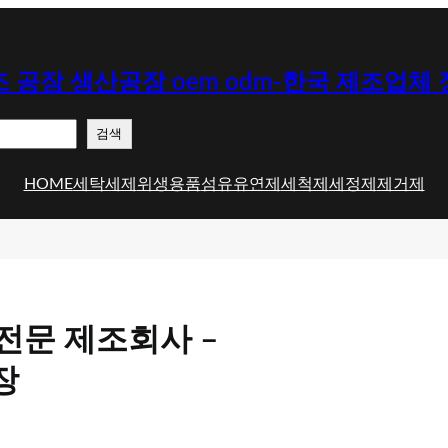
 공장 생산공장 oem odm-한국 제조업체
검색
HOME
세탁세제
위생용품
섬유유연제
세척제
세정제
제거제
전문 제조회사 –
장