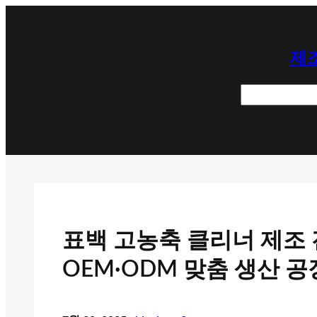
콘
텐
제조
츠
로
검
바
색
로
가
기
표백 고농축 클리너 제조 
OEM·ODM 맞춤 생산 공