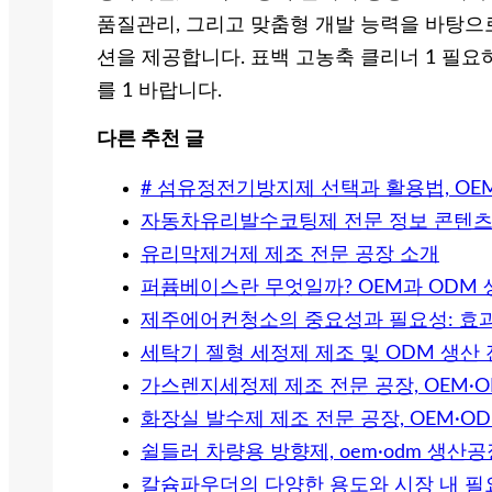
품질관리, 그리고 맞춤형 개발 능력을 바탕으
션을 제공합니다. 표백 고농축 클리너 1 필요
를 1 바랍니다.
다른 추천 글
# 섬유정전기방지제 선택과 활용법, OE
자동차유리발수코팅제 전문 정보 콘텐
유리막제거제 제조 전문 공장 소개
퍼퓸베이스란 무엇일까? OEM과 ODM
제주에어컨청소의 중요성과 필요성: 효과
세탁기 젤형 세정제 제조 및 ODM 생산
가스렌지세정제 제조 전문 공장, OEM·O
화장실 발수제 제조 전문 공장, OEM·O
쉴들러 차량용 방향제, oem·odm 생
칼슘파우더의 다양한 용도와 시장 내 필