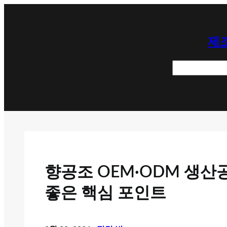
콘
텐
제조
츠
로
검
바
색
로
가
기
향공조 OEM·ODM 생산
좋은 핵심 포인트