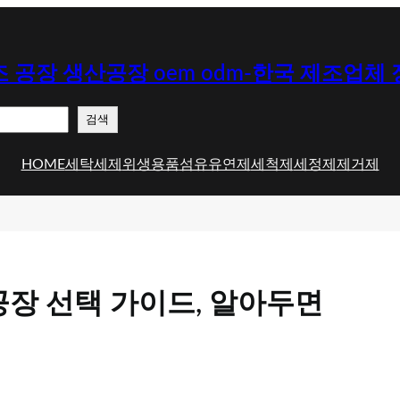
 공장 생산공장 oem odm-한국 제조업체
검색
HOME
세탁세제
위생용품
섬유유연제
세척제
세정제
제거제
공장 선택 가이드, 알아두면