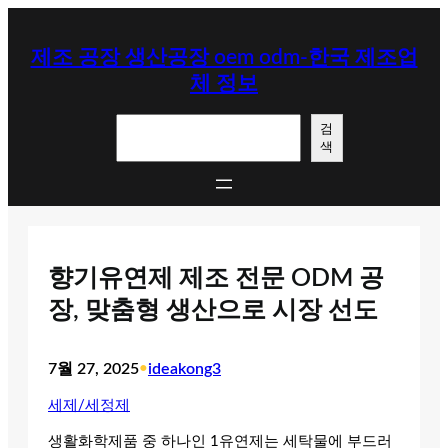
콘
텐
제조 공장 생산공장 oem odm-한국 제조업
츠
체 정보
로
바
검
로
검
색
색
가
기
향기유연제 제조 전문 ODM 공
장, 맞춤형 생산으로 시장 선도
7월 27, 2025
•
ideakong3
세제/세정제
생활화학제품 중 하나인 1유연제는 세탁물에 부드러