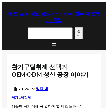
콘
텐
제조 공장 생산공장 oem odm-한국 제조업
츠
체 정보
로
바
검
로
검
색
색
가
기
환기구탈취제 선택과
OEM·ODM 생산 공장 이야기
1월 20, 2026
•
정길 박
세제/세정제
깨끗한 공기 위해 꼭 알아야 할 제조 노하우**