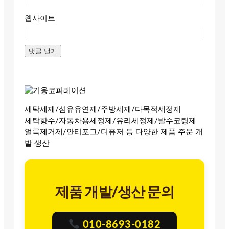
웹사이트
세탁세제/섬유유연제/주방세제/다목적세정제
세탁향수/자동차용세정제/유리세정제/발수코팅제
얼룩제거제/안티포그/디퓨저 등 다양한 제품 주문 개
발 생산
제품 개발/생산 문의
010-8693-0182