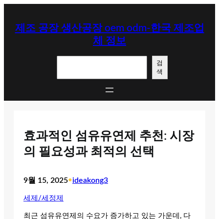
콘
텐
제조 공장 생산공장 oem odm-한국 제조업
츠
체 정보
로
바
검
로
검
색
색
가
기
효과적인 섬유유연제 추천: 시장
의 필요성과 최적의 선택
9월 15, 2025
•
ideakong3
세제/세정제
최근 섬유유연제의 수요가 증가하고 있는 가운데, 다