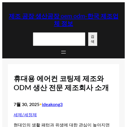
콘
텐
제조 공장 생산공장 oem odm-한국 제조업
츠
체 정보
로
바
검
로
검
색
색
가
기
휴대용 에어컨 코팅제 제조와
ODM 생산 전문 제조회사 소개
7월 30, 2025
•
ideakong3
세제/세정제
현대인의 생활 패턴과 위생에 대한 관심이 높아지면