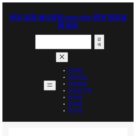
콘
텐
제조 공장 생산공장 oem odm-한국 제조업
츠
체 정보
로
바
검
로
검
색
색
가
기
HOME
세탁세제
위생용품
섬유유연제
세척제
세정제
제거제