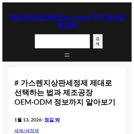
콘
텐
제조 공장 생산공장 oem odm-한국 제조업
츠
체 정보
로
바
검
로
검
색
색
가
기
# 가스렌지상판세정제 제대로
선택하는 법과 제조공장
OEM·ODM 정보까지 알아보기
1월 13, 2026
•
정길 박
세제/세정제