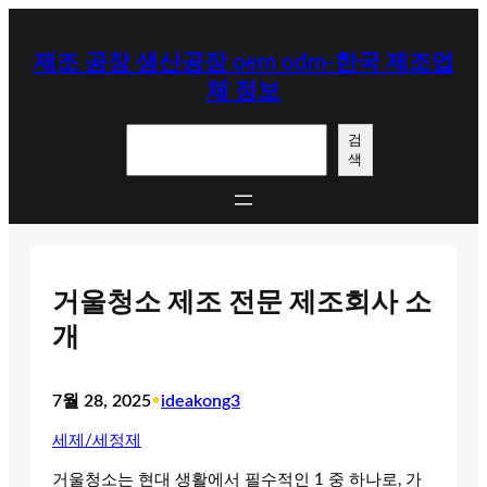
콘
텐
제조 공장 생산공장 oem odm-한국 제조업
츠
체 정보
로
바
검
로
검
색
색
가
기
거울청소 제조 전문 제조회사 소
개
7월 28, 2025
•
ideakong3
세제/세정제
거울청소는 현대 생활에서 필수적인 1 중 하나로, 가