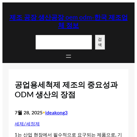
콘
텐
제조 공장 생산공장 oem odm-한국 제조업
츠
체 정보
로
바
검
로
검
색
색
가
기
공업용세척제 제조의 중요성과
ODM 생산의 장점
7월 28, 2025
•
ideakong3
세제/세정제
1는 산업 현장에서 필수적으로 요구되는 제품으로, 기