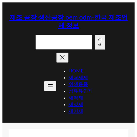
콘
텐
제조 공장 생산공장 oem odm-한국 제조업
츠
체 정보
로
바
검
로
검
색
색
가
기
HOME
세탁세제
위생용품
섬유유연제
세척제
세정제
제거제